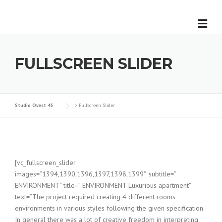
FULLSCREEN SLIDER
Studio Ovest 45
>
Fullscreen Slider
[vc_fullscreen_slider
images=”1394,1390,1396,1397,1398,1399″ subtitle=”
ENVIRONMENT” title=” ENVIRONMENT Luxurious apartment”
text=”The project required creating 4 different rooms
environments in various styles following the given specification.
In general there was a lot of creative freedom in interpreting