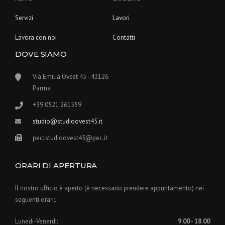
Servizi
Lavori
Lavora con noi
Contatti
DOVE SIAMO
Via Emilia Ovest 45 - 43126
Parma
+39 0521 261559
studio@studioovest45.it
pec: studioovest45@pec.it
ORARI DI APERTURA
Il nostro ufficio è aperto (è necessario prendere appuntamento) nei
seguenti orari:.
Lunedi-Venerdi:
9.00 - 18.00