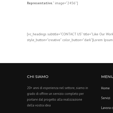
Representative.
” image=”2456″]
[vc_headings subtitle=”CONTACT US” title=”Like Our 
style_button=”creative” color_button=”dark”]Lorem Ipsum
CHI SIAMO
MEN
20+ anni di esperienza nel settore, siamo in
Home
grado di offrire un servizio completo per
Servizi
portarvi dal progetto alla realizzazione
della vostra idea
Lavora 