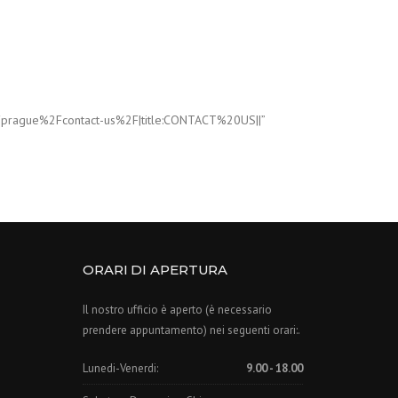
2Fprague%2Fcontact-us%2F|title:CONTACT%20US||”
ORARI DI APERTURA
Il nostro ufficio è aperto (è necessario
prendere appuntamento) nei seguenti orari:.
Lunedi-Venerdi:
9.00 - 18.00