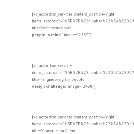
[vc_accordion_services content_position=”right”
items_accordion=”%5B%7B%22number%22%3A%2201.
title=”Architecture with
people in mind.
” image=”2457″]
[vc_accordion_services
items_accordion=”%5B%7B%22number%22%3A%2201.
title=”Engineering for people
design challenge.
” image=”2488″]
[vc_accordion_services content_position=”right”
items_accordion=”%5B%7B%22number%22%3A%2201.
title=”Construction Client