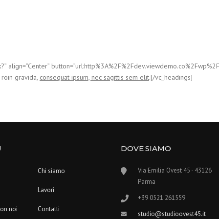
Work?” align=”Center” button=”url:http%3A%2F%2Fdev.viewdemo.co%2Fwp%
 roin gravida,
consequat ipsum, nec sagittis sem elit
.[/vc_headings]
U
DOVE SIAMO
Via Emilia Ovest 45 - 43126
Chi siamo
Parma
Lavori
+39 0521 261559
con noi
Contatti
studio@studioovest45.it