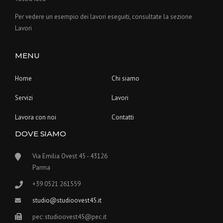
Per vedere un esempio dei lavori eseguiti, consultate la sezione
Lavori
MENU
Home
Chi siamo
Servizi
Lavori
Lavora con noi
Contatti
DOVE SIAMO
Via Emilia Ovest 45 - 43126
Parma
+39 0521 261559
studio@studioovest45.it
pec: studioovest45@pec.it