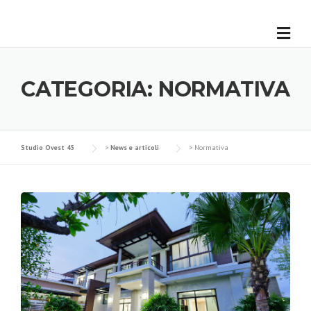
CATEGORIA:
NORMATIVA
Studio Ovest 45
>
News e articoli
>
Normativa