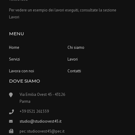
Per vedere un esempio dei lavori eseguiti, consultate la sezione
Lavori
MENU
Home
Chi siamo
Servizi
Lavori
Lavora con noi
Contatti
DOVE SIAMO
Via Emilia Ovest 45 - 43126
Parma
+39 0521 261559
studio@studioovest45.it
pec: studioovest45@pec.it