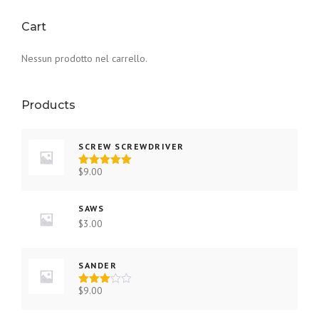
Cart
Nessun prodotto nel carrello.
Products
SCREW SCREWDRIVER
$
9.00
Valutato
5.00
su 5
SAWS
$
3.00
SANDER
$
9.00
Valutat
o
3.00
su 5