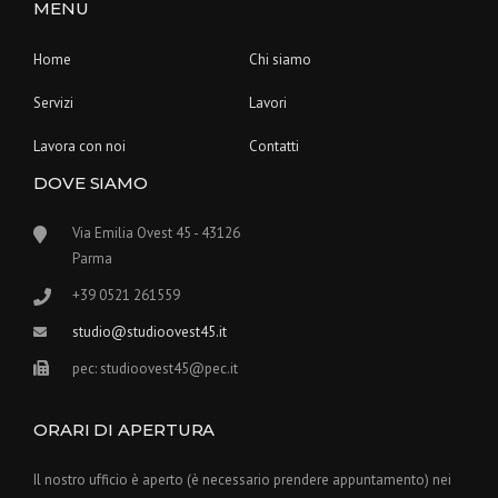
MENU
Home
Chi siamo
Servizi
Lavori
Lavora con noi
Contatti
DOVE SIAMO
Via Emilia Ovest 45 - 43126
Parma
+39 0521 261559
studio@studioovest45.it
pec: studioovest45@pec.it
ORARI DI APERTURA
Il nostro ufficio è aperto (è necessario prendere appuntamento) nei