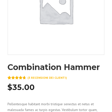
Combination Hammer
(
3
RECENSIONI DEI CLIENTI)
Valutato
3
$
35.00
4.67
su 5
su base
di
recensioni
Pellentesque habitant morbi tristique senectus et netus et
malesuada fames ac turpis egestas. Vestibulum tortor quam,