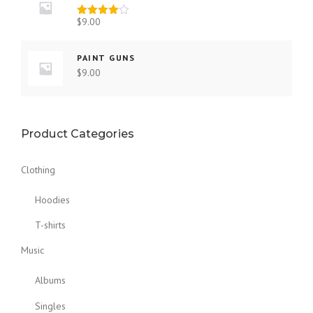
$
9.00
Valutato
4.00
su
5
PAINT GUNS
$
9.00
Product Categories
Clothing
Hoodies
T-shirts
Music
Albums
Singles