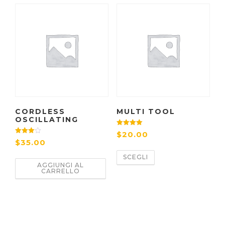
CORDLESS
MULTI TOOL
OSCILLATING
Valutato
$
20.00
4.33
Valutato
$
35.00
su 5
4.00
su 5
SCEGLI
AGGIUNGI AL
CARRELLO