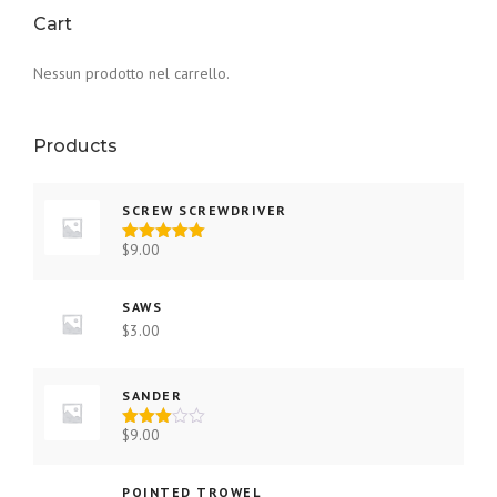
Cart
Nessun prodotto nel carrello.
Products
SCREW SCREWDRIVER
$
9.00
Valutato
5.00
su 5
SAWS
$
3.00
SANDER
$
9.00
Valutat
o
3.00
su 5
POINTED TROWEL